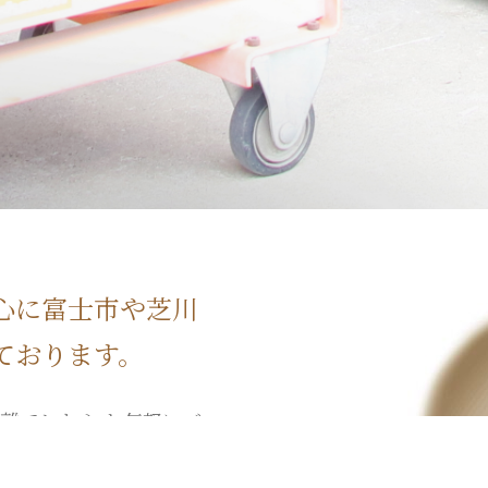
心に富士市や芝川
ております。
離でしたら お気軽にご
、東は鎌倉市、北は甲府市